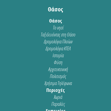
Θάσος
Θάσος
Το νησί
Ταξιδευόντας στη Θάσο
Δρομολόγια Πλοίων
Δρομολόγια ΚΤΕΛ
Ιστορία
Φύση
Αρχιτεκτονική
Πολιτισμός
Χρήσιμα Τηλέφωνα
Περιοχές
Χωριά
Παραλίες
Εμπειρίες