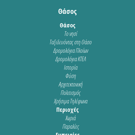
Θάσος
Θάσος
Το νησί
Ταξιδευόντας στη Θάσο
Δρομολόγια Πλοίων
Δρομολόγια ΚΤΕΛ
Ιστορία
Φύση
Αρχιτεκτονική
Πολιτισμός
Χρήσιμα Τηλέφωνα
Περιοχές
Χωριά
Παραλίες
Εμπειρίες