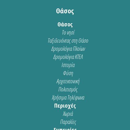
Θάσος
Θάσος
Το νησί
Ταξιδευόντας στη Θάσο
Δρομολόγια Πλοίων
Δρομολόγια ΚΤΕΛ
Ιστορία
Φύση
Αρχιτεκτονική
Πολιτισμός
Χρήσιμα Τηλέφωνα
Περιοχές
Χωριά
Παραλίες
Εμπειρίες