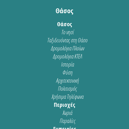
Θάσος
Θάσος
Το νησί
Ταξιδευόντας στη Θάσο
Δρομολόγια Πλοίων
Δρομολόγια ΚΤΕΛ
Ιστορία
Φύση
Αρχιτεκτονική
Πολιτισμός
Χρήσιμα Τηλέφωνα
Περιοχές
Χωριά
Παραλίες
Εμπειρίες