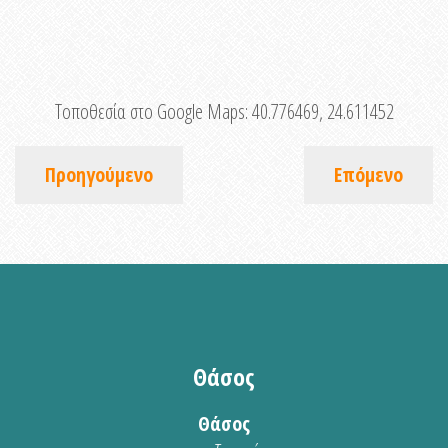
Τοποθεσία στο Google Maps:
40.776469, 24.611452
Προηγούμενο
Επόμενο
Θάσος
Θάσος