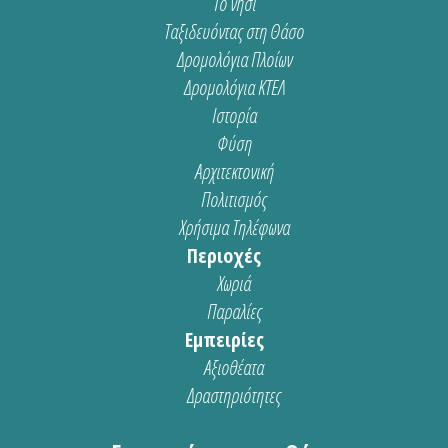
Το νησί
Ταξιδευόντας στη Θάσο
Δρομολόγια Πλοίων
Δρομολόγια ΚΤΕΛ
Ιστορία
Φύση
Αρχιτεκτονική
Πολιτισμός
Χρήσιμα Τηλέφωνα
Περιοχές
Χωριά
Παραλίες
Εμπειρίες
Αξιοθέατα
Δραστηριότητες