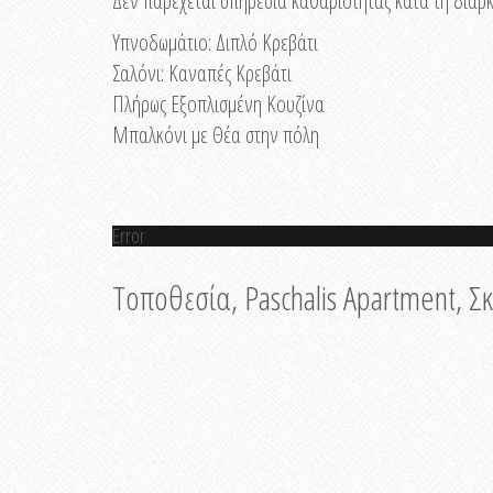
Δεν παρέχεται υπηρεσία καθαριότητας κατά τη διάρκ
Υπνοδωμάτιο: Διπλό Κρεβάτι
Σαλόνι: Καναπές Κρεβάτι
Πλήρως Εξοπλισμένη Κουζίνα
Μπαλκόνι με Θέα στην πόλη
Error
Τοποθεσία, Paschalis Apartment, 