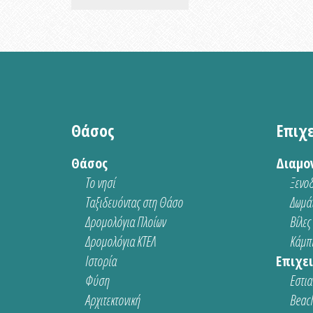
Θάσος
Επιχ
Θάσος
Διαμο
Το νησί
Ξενοδ
Ταξιδευόντας στη Θάσο
Δωμάτ
Δρομολόγια Πλοίων
Βίλες
Δρομολόγια ΚΤΕΛ
Κάμπι
Ιστορία
Επιχει
Φύση
Εστια
Αρχιτεκτονική
Beach