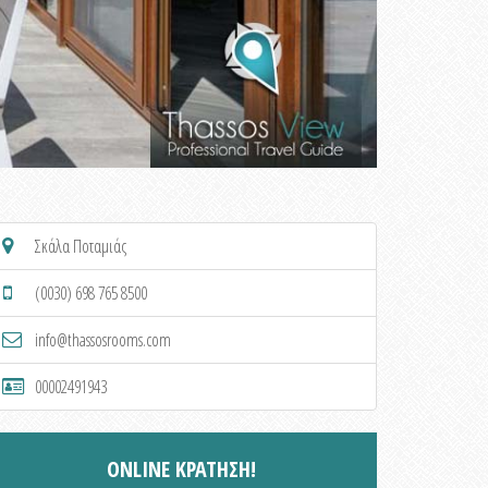
Σκάλα Ποταμιάς
(0030) 698 765 8500
info@thassosrooms.com
00002491943
ONLINE ΚΡΑΤΗΣΗ!