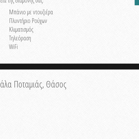
εια της διαμονής σας.
Μπάνιο με ντουζιέρα
Πλυντήριο Ρούχων
Κλιματισμός
Τηλεόραση
WiFi
Σκάλα Ποταμιάς, Θάσος