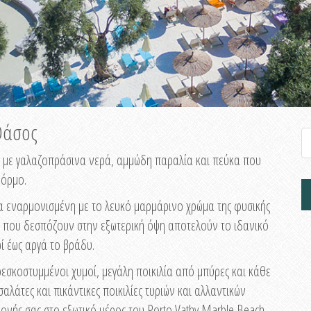
 Θάσος
ος με γαλαζοπράσινα νερά, αμμώδη παραλία και πεύκα που
 όρμο.
 εναρμονισμένη με το λευκό μαρμάρινο χρώμα της φυσικής
ς που δεσπόζουν στην εξωτερική όψη αποτελούν το ιδανικό
ί έως αργά το βράδυ.
ρεσκοστυμμένοι χυμοί, μεγάλη ποικιλία από μπύρες και κάθε
λάτες και πικάντικες ποικιλίες τυριών και αλλαντικών
ονής σας στο εξωτικό μέρος του Porto Vathy Marble Beach.