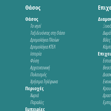
Θάσος
Επιχ
Θάσος
Διαμο
Το νησί
Ξενοδ
Ταξιδευόντας στη Θάσο
Δωμάτ
Δρομολόγια Πλοίων
Βίλες
Δρομολόγια ΚΤΕΛ
Κάμπι
Ιστορία
Επιχει
Φύση
Εστια
Αρχιτεκτονική
Beach
Πολιτισμός
Διασ
Χρήσιμα Τηλέφωνα
Ενοικ
Περιοχές
Κρου
Χωριά
Δρασ
Παραλίες
Εμπο
Εμπειρίες