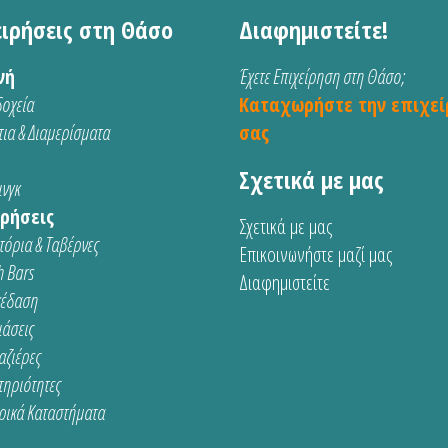
ειρήσεις στη Θάσο
Διαφημιστείτε!
νή
Έχετε Επιχείρηση στη Θάσο;
οχεία
Καταχωρήστε την επιχεί
ια & Διαμερίσματα
σας
Σχετικά με μας
νγκ
ρήσεις
Σχετικά με μας
τόρια & Ταβέρνες
Επικοινωνήστε μαζί μας
 Bars
Διαφημιστείτε
κέδαση
ιάσεις
αζιέρες
τηριότητες
ρικά Καταστήματα