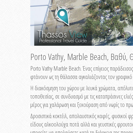
Porto Vathy, Marble Beach, Βαθύ,
Porto Vathy Marble Beach. Ένας επίγειος παράδεισ
φτάνουν ως τη θάλασσα αγκαλιάζοντας τον γραφικό
Η διακόσμηση του χώρου με λευκά χρώματα, απόλυτα
τοποθεσίας, σε συνδυασμό με τις καταπράσινες ελιέ
μέρος για χαλάρωση και ξεκούραση από νωρίς το πρω
Δροσιστικά κοκτέιλ, απολαυστικός καφές, φυσικοί φ
είδους αλκοολούχα ποτά αλλά και γευστικές φρουτοσα
μπορείτε να απολαύσετε κατά τη διάρκεια της παραμ