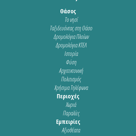
Θάσος
Το νησί
Ταξιδευόντας στη Θάσο
Δρομολόγια Πλοίων
Δρομολόγια ΚΤΕΛ
Ιστορία
Φύση
Αρχιτεκτονική
Πολιτισμός
Χρήσιμα Τηλέφωνα
Περιοχές
Χωριά
Παραλίες
Εμπειρίες
Αξιοθέατα