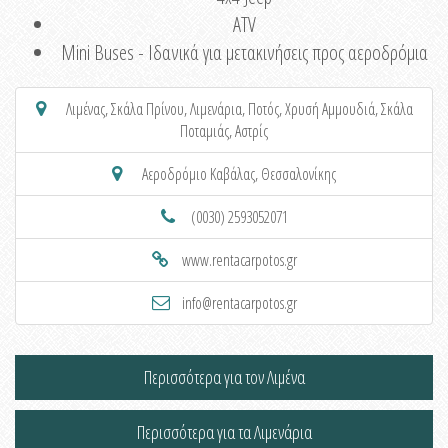
ATV
Mini Buses - Ιδανικά για μετακινήσεις προς αεροδρόμια
Λιμένας
,
Σκάλα Πρίνου
,
Λιμενάρια
,
Ποτός
,
Χρυσή Αμμουδιά
,
Σκάλα
Ποταμιάς
,
Αστρίς
Αεροδρόμιο Καβάλας, Θεσσαλονίκης
(0030) 2593052071
www.rentacarpotos.gr
info@rentacarpotos.gr
Περισσότερα για τον Λιμένα
Περισσότερα για τα Λιμενάρια