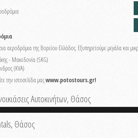
εροδρόμια
ρόμια
ια αεροδρόμια της Βορείου Ελλάδος. Εξυπηρετούμε μεγάλα και μικ
ίκης - Μακεδονία (SKG)
νδρος (KVA)
τε την ιστοσελίδα μας
www.potostours.gr
!
νοικιάσεις Αυτοκινήτων, Θάσος
tals, Θάσος