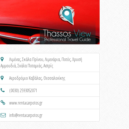
Λιμένας
,
Σκάλα Πρίνου
,
Λιμενάρια
,
Ποτός
,
Χρυσή
Αμμουδιά
,
Σκάλα Ποταμιάς
,
Αστρίς
Αεροδρόμιο Καβάλας, Θεσσαλονίκης
(0030) 2593052071
www.rentacarpotos.gr
info@rentacarpotos.gr