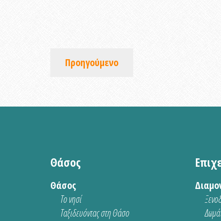
Προηγούμενο
Θάσος
Επιχ
Θάσος
Διαμο
Το νησί
Ξενοδ
Ταξιδευόντας στη Θάσο
Δωμάτ