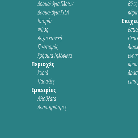
Δρομολόγια Πλοίων
Βίλες
Δρομολόγια ΚΤΕΛ
Κάμπι
Ιστορία
Επιχει
Φύση
Εστια
Αρχιτεκτονική
Beach
Πολιτισμός
Διασ
Χρήσιμα Τηλέφωνα
Ενοικ
Περιοχές
Κρου
Χωριά
Δρασ
Παραλίες
Εμπο
Εμπειρίες
Αξιοθέατα
Δραστηριότητες