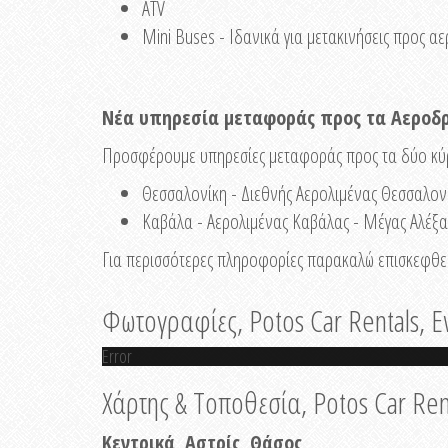
ATV
Mini Buses - Ιδανικά για μετακινήσεις προς α
Νέα υπηρεσία μεταφοράς προς τα Αεροδ
Προσφέρουμε υπηρεσίες μεταφοράς προς τα δύο κύρ
Θεσσαλονίκη - Διεθνής Αερολιμένας Θεσσαλον
Καβάλα - Αερολιμένας Καβάλας - Μέγας Αλέξα
Για περισσότερες πληροφορίες παρακαλώ επισκεφθεί
Φωτογραφίες, Potos Car Rentals, Ε
Error
Χάρτης & Τοποθεσία, Potos Car Ren
Κεντρικά, Αστρίς, Θάσος