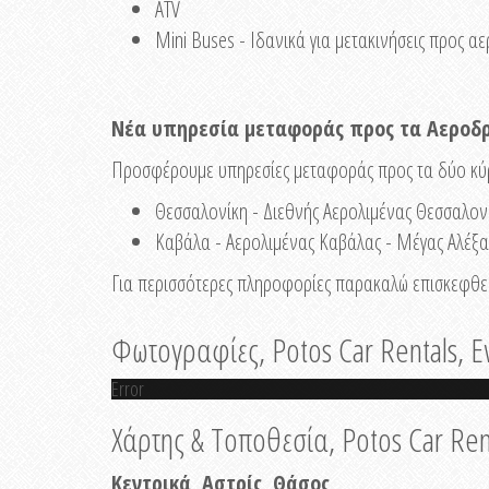
ATV
Mini Buses - Ιδανικά για μετακινήσεις προς α
Νέα υπηρεσία μεταφοράς προς τα Αεροδ
Προσφέρουμε υπηρεσίες μεταφοράς προς τα δύο κύρ
Θεσσαλονίκη - Διεθνής Αερολιμένας Θεσσαλον
Καβάλα - Αερολιμένας Καβάλας - Μέγας Αλέξα
Για περισσότερες πληροφορίες παρακαλώ επισκεφθεί
Φωτογραφίες, Potos Car Rentals, Ε
Error
Χάρτης & Τοποθεσία, Potos Car Ren
Κεντρικά, Αστρίς, Θάσος