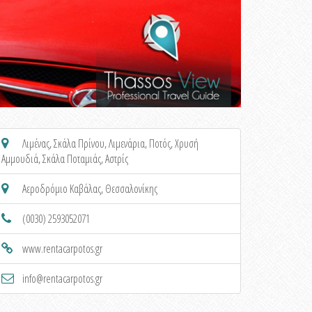
Λιμένας
,
Σκάλα Πρίνου
,
Λιμενάρια
,
Ποτός
,
Χρυσή
Αμμουδιά
,
Σκάλα Ποταμιάς
,
Αστρίς
Αεροδρόμιο Καβάλας, Θεσσαλονίκης
(0030) 2593052071
www.rentacarpotos.gr
info@rentacarpotos.gr