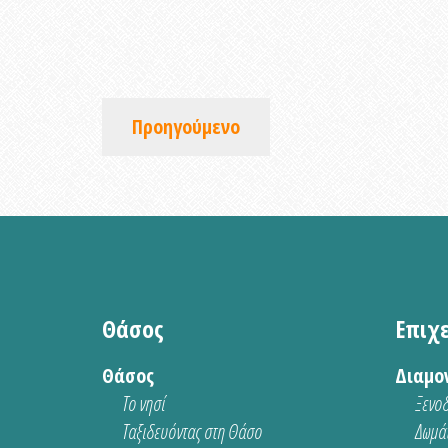
Προηγούμενο
Θάσος
Επιχ
Θάσος
Διαμο
Το νησί
Ξενοδ
Ταξιδευόντας στη Θάσο
Δωμάτ