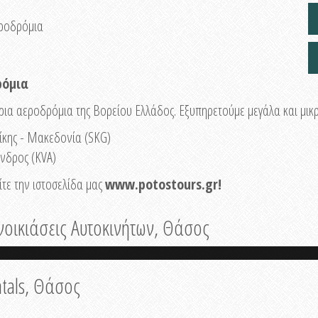
εροδρόμια
ρόμια
ια αεροδρόμια της Βορείου Ελλάδος. Εξυπηρετούμε μεγάλα και μικ
ίκης - Μακεδονία (SKG)
νδρος (KVA)
τε την ιστοσελίδα μας
www.potostours.gr
!
νοικιάσεις Αυτοκινήτων, Θάσος
tals, Θάσος