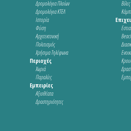
Δρομολόγια Πλοίων
Βίλες
Δρομολόγια ΚΤΕΛ
Κάμπι
Ιστορία
Επιχει
Φύση
Εστια
Αρχιτεκτονική
Beach
Πολιτισμός
Διασ
Χρήσιμα Τηλέφωνα
Ενοικ
Περιοχές
Κρου
Χωριά
Δρασ
Παραλίες
Εμπο
Εμπειρίες
Αξιοθέατα
Δραστηριότητες