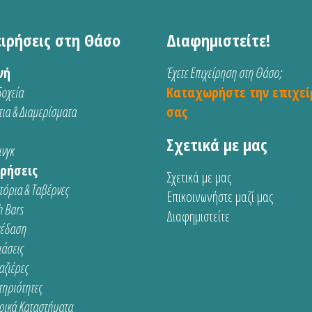
ειρήσεις στη Θάσο
Διαφημιστείτε!
νή
Έχετε Επιχείρηση στη Θάσο;
οχεία
Καταχωρήστε την επιχεί
ια & Διαμερίσματα
σας
Σχετικά με μας
νγκ
ρήσεις
Σχετικά με μας
τόρια & Ταβέρνες
Επικοινωνήστε μαζί μας
 Bars
Διαφημιστείτε
κέδαση
ιάσεις
αζιέρες
τηριότητες
ρικά Καταστήματα