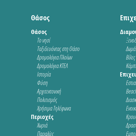
Θάσος
Επιχ
Θάσος
Διαμο
Το νησί
Ξενοδ
Ταξιδευόντας στη Θάσο
Δωμάτ
Δρομολόγια Πλοίων
Βίλες
Δρομολόγια ΚΤΕΛ
Κάμπι
Ιστορία
Επιχει
Φύση
Εστια
Αρχιτεκτονική
Beach
Πολιτισμός
Διασ
Χρήσιμα Τηλέφωνα
Ενοικ
Περιοχές
Κρου
Χωριά
Δρασ
Παραλίες
Εμπο