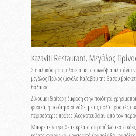
Kazaviti Restaurant, Μεγάλος Πρίν
Στη πλακόστρωτη πλατεία με τα αιωνόβια πλατάνια ν
μεγάλος Πρίνος (μεγάλο Καζαβίτι) της Θάσου βρίσκετ
θάλασσα.
Δίνουμε ιδιαίτερη έμφαση στην ποιότητα χρησιμοποι
φυσικά, η ποιότητα συνάδει με τις πολύ προσιτές τιμ
περισσότερες πρώτες ύλες κατευθείαν από τον παρα
Μπορείτε να γευθείτε κρέατα στη σούβλα (κατσικάκι, 
κρέατα σχάρας και μαγειρευτά (φασολάδα, φασόλες 