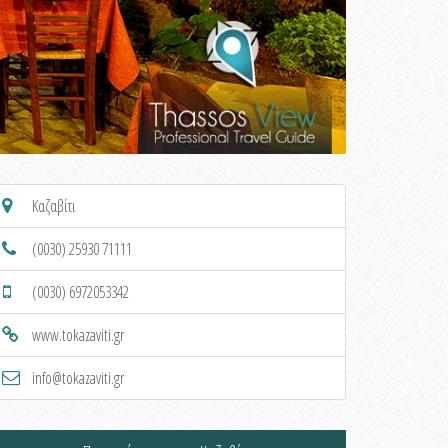
Καζαβίτι
(0030) 25930 71111
(0030) 6972053342
www.tokazaviti.gr
info@tokazaviti.gr