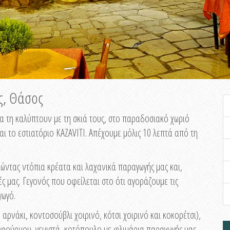
ος, Θάσος
α τη καλύπτουν με τη σκιά τους, στο παραδοσιακό χωριό
αι το εστιατόριο KAZAVITI. Απέχουμε μόλις 10 λεπτά από τη
ώντας ντόπια κρέατα και λαχανικά παραγωγής μας και,
ές μας. Γεγονός που οφείλεται στο ότι αγοράζουμε τις
γωγό.
αρνάκι, κοντοσούβλι χοιρινό, κότσι χοιρινό και κοκορέτσι),
φούρνου, γεμιστά, κοτόπουλο με φλιμάρια παραγωγής μας,