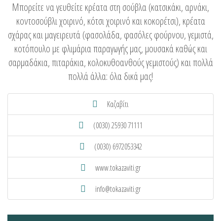
Μπορείτε να γευθείτε κρέατα στη σούβλα (κατσικάκι, αρνάκι,
κοντοσούβλι χοιρινό, κότσι χοιρινό και κοκορέτσι), κρέατα
σχάρας και μαγειρευτά (φασολάδα, φασόλες φούρνου, γεμιστά,
κοτόπουλο με φλιμάρια παραγωγής μας, μουσακά καθώς και
σαρμαδάκια, πιταράκια, κολοκυθοανθούς γεμιστούς) και πολλά
πολλά άλλα: όλα δικά μας!
Καζαβίτι
(0030) 25930 71111
(0030) 6972053342
www.tokazaviti.gr
info@tokazaviti.gr