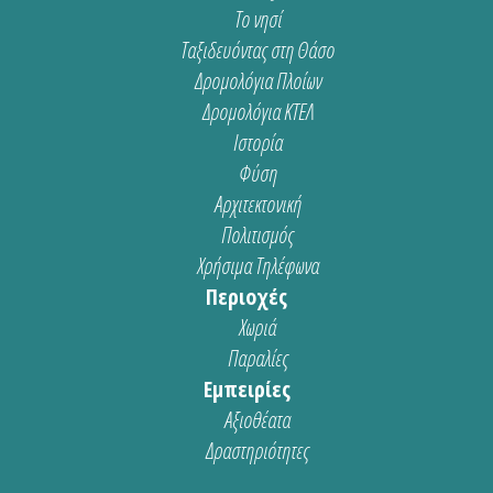
Το νησί
Ταξιδευόντας στη Θάσο
Δρομολόγια Πλοίων
Δρομολόγια ΚΤΕΛ
Ιστορία
Φύση
Αρχιτεκτονική
Πολιτισμός
Χρήσιμα Τηλέφωνα
Περιοχές
Χωριά
Παραλίες
Εμπειρίες
Αξιοθέατα
Δραστηριότητες