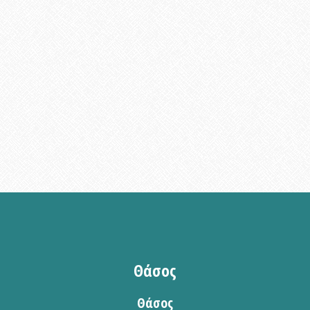
Θάσος
Θάσος