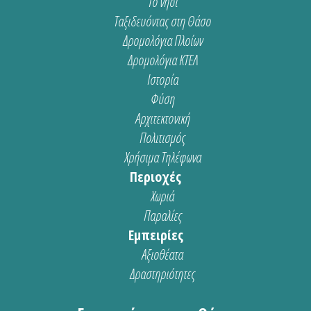
Το νησί
Ταξιδευόντας στη Θάσο
Δρομολόγια Πλοίων
Δρομολόγια ΚΤΕΛ
Ιστορία
Φύση
Αρχιτεκτονική
Πολιτισμός
Χρήσιμα Τηλέφωνα
Περιοχές
Χωριά
Παραλίες
Εμπειρίες
Αξιοθέατα
Δραστηριότητες