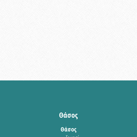
Θάσος
Θάσος