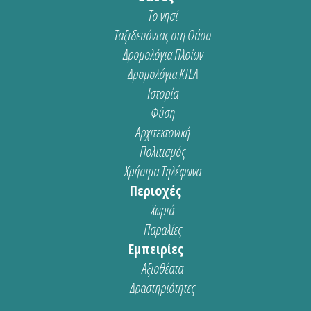
Το νησί
Ταξιδευόντας στη Θάσο
Δρομολόγια Πλοίων
Δρομολόγια ΚΤΕΛ
Ιστορία
Φύση
Αρχιτεκτονική
Πολιτισμός
Χρήσιμα Τηλέφωνα
Περιοχές
Χωριά
Παραλίες
Εμπειρίες
Αξιοθέατα
Δραστηριότητες