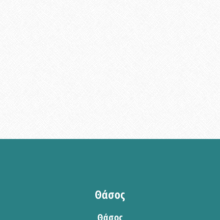
Θάσος
Θάσος