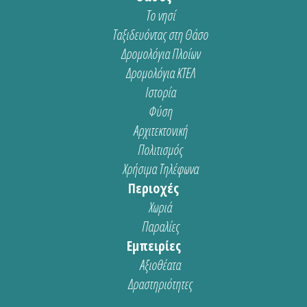
Το νησί
Ταξιδευόντας στη Θάσο
Δρομολόγια Πλοίων
Δρομολόγια ΚΤΕΛ
Ιστορία
Φύση
Αρχιτεκτονική
Πολιτισμός
Χρήσιμα Τηλέφωνα
Περιοχές
Χωριά
Παραλίες
Εμπειρίες
Αξιοθέατα
Δραστηριότητες