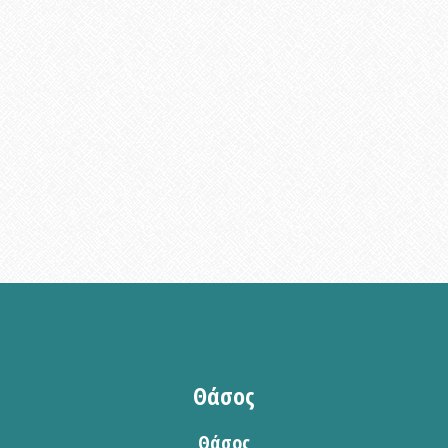
Θάσος
Θάσος