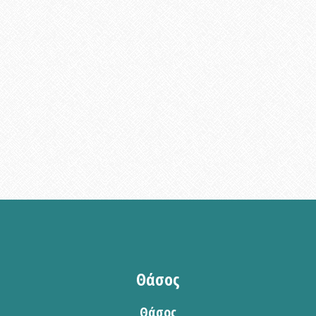
Θάσος
Θάσος