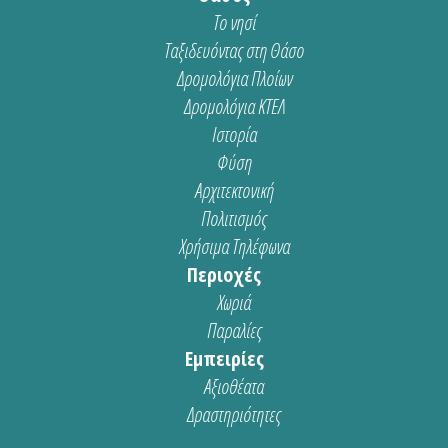
Το νησί
Ταξιδευόντας στη Θάσο
Δρομολόγια Πλοίων
Δρομολόγια ΚΤΕΛ
Ιστορία
Φύση
Αρχιτεκτονική
Πολιτισμός
Χρήσιμα Τηλέφωνα
Περιοχές
Χωριά
Παραλίες
Εμπειρίες
Αξιοθέατα
Δραστηριότητες