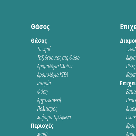
Θάσος
Επιχ
Θάσος
Διαμο
Το νησί
Ξενοδ
Ταξιδευόντας στη Θάσο
Δωμάτ
Δρομολόγια Πλοίων
Βίλες
Δρομολόγια ΚΤΕΛ
Κάμπι
Ιστορία
Επιχει
Φύση
Εστια
Αρχιτεκτονική
Beach
Πολιτισμός
Διασ
Χρήσιμα Τηλέφωνα
Ενοικ
Περιοχές
Κρου
Χωριά
Δρασ