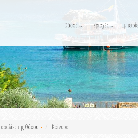
Θάσος
Περιοχές
Εμπειρίε
αραλίες της Θάσου
Κοίνυρα