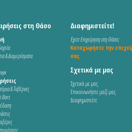
ειρήσεις στη Θάσο
Διαφημιστείτε!
νή
Έχετε Επιχείρηση στη Θάσο;
οχεία
Καταχωρήστε την επιχεί
ια & Διαμερίσματα
σας
Σχετικά με μας
νγκ
ρήσεις
Σχετικά με μας
τόρια & Ταβέρνες
Επικοινωνήστε μαζί μας
 Bars
Διαφημιστείτε
κέδαση
ιάσεις
αζιέρες
τηριότητες