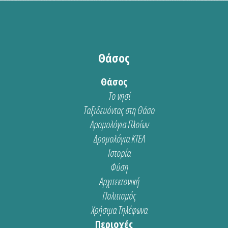
Θάσος
Θάσος
Το νησί
Ταξιδευόντας στη Θάσο
Δρομολόγια Πλοίων
Δρομολόγια ΚΤΕΛ
Ιστορία
Φύση
Αρχιτεκτονική
Πολιτισμός
Χρήσιμα Τηλέφωνα
Περιοχές