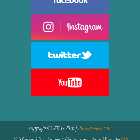
copyright © 2013 - 2026 |
thassos-view.com
Web Design & Development, Photography, Virtual Tours by
DNt