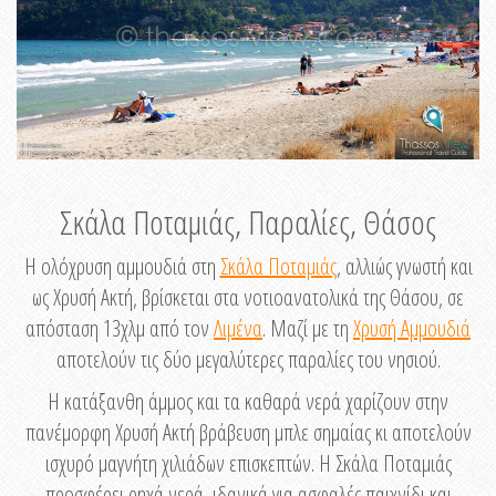
Σκάλα Ποταμιάς, Παραλίες, Θάσος
Η ολόχρυση αμμουδιά στη
Σκάλα Ποταμιάς
, αλλιώς γνωστή και
ως Χρυσή Ακτή, βρίσκεται στα νοτιοανατολικά της Θάσου, σε
απόσταση 13χλμ από τον
Λιμένα
. Mαζί με τη
Χρυσή Αμμουδιά
αποτελούν τις δύο μεγαλύτερες παραλίες του νησιού.
Η κατάξανθη άμμος και τα καθαρά νερά χαρίζουν στην
πανέμορφη Χρυσή Ακτή βράβευση μπλε σημαίας κι αποτελούν
ισχυρό μαγνήτη χιλιάδων επισκεπτών. Η Σκάλα Ποταμιάς
προσφέρει ρηχά νερά, ιδανικά για ασφαλές παιχνίδι και