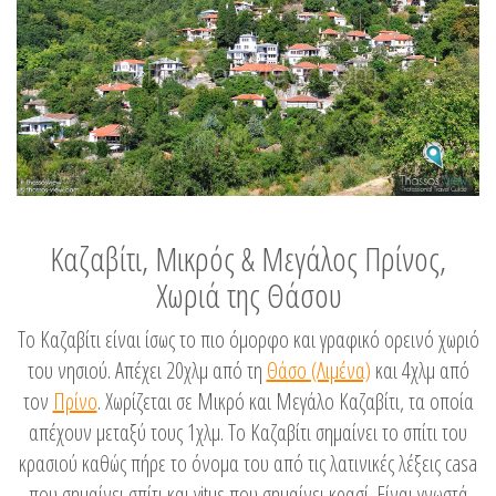
Καζαβίτι, Μικρός & Μεγάλος Πρίνος,
Χωριά της Θάσου
Το Καζαβίτι είναι ίσως το πιο όμορφο και γραφικό ορεινό χωριό
του νησιού. Απέχει 20χλμ από τη
Θάσο (Λιμένα)
και 4χλμ από
τον
Πρίνο
. Χωρίζεται σε Μικρό και Μεγάλο Καζαβίτι, τα οποία
απέχουν μεταξύ τους 1χλμ. Το Καζαβίτι σημαίνει το σπίτι του
κρασιού καθώς πήρε το όνομα του από τις λατινικές λέξεις casa
που σημαίνει σπίτι και vitus που σημαίνει κρασί. Είναι γνωστά