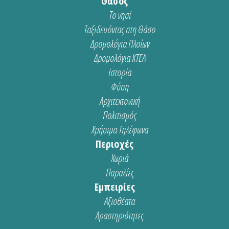
Θάσος
Το νησί
Ταξιδευόντας στη Θάσο
Δρομολόγια Πλοίων
Δρομολόγια ΚΤΕΛ
Ιστορία
Φύση
Αρχιτεκτονική
Πολιτισμός
Χρήσιμα Τηλέφωνα
Περιοχές
Χωριά
Παραλίες
Εμπειρίες
Αξιοθέατα
Δραστηριότητες