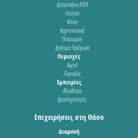
Δρομολόγια ΚΤΕΛ
Ιστορία
Φύση
Αρχιτεκτονική
Πολιτισμός
Χρήσιμα Τηλέφωνα
Περιοχές
Χωριά
Παραλίες
Εμπειρίες
Αξιοθέατα
Δραστηριότητες
Επιχειρήσεις στη Θάσο
Διαμονή