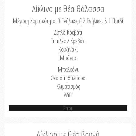
Δίκλινο με θέα θάλασσα
Μέγιστη Χωριτικότητα: 3 Ενήλικες ή 2 Ενήλικες & 1 Παιδί
Διπλό Κρεβάτι
Επιπλέον Κρεβάτι
Κουζινάκι
Μπάνιο
Μπαλκόνι
Θέα στη θάλασσα
Κλιματισμός
WiFi
Error
Δίκλινο με θέα βουνό