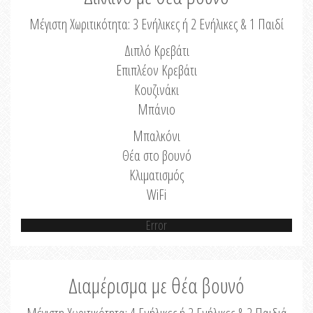
Μέγιστη Χωριτικότητα: 3 Ενήλικες ή 2 Ενήλικες & 1 Παιδί
Διπλό Κρεβάτι
Επιπλέον Κρεβάτι
Κουζινάκι
Μπάνιο
Μπαλκόνι
Θέα στο βουνό
Κλιματισμός
WiFi
Error
Διαμέρισμα με θέα βουνό