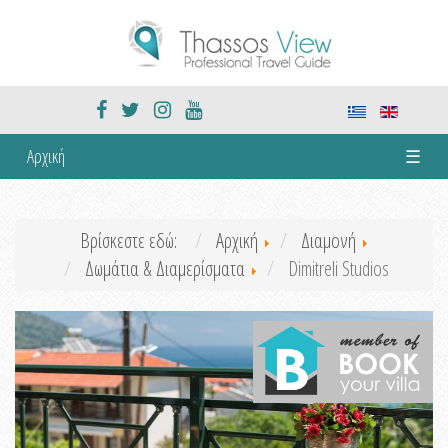
Αρχική
☰
Βρίσκεστε εδώ:
Αρχική
Διαμονή
Δωμάτια & Διαμερίσματα
Dimitreli Studios