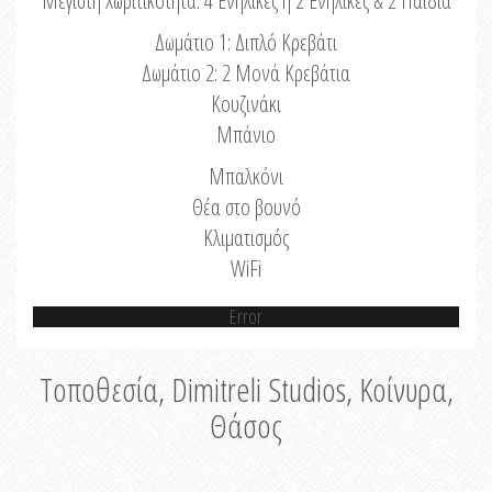
Μέγιστη Χωριτικότητα: 4 Ενήλικες ή 2 Ενήλικες & 2 Παιδιά
Δωμάτιο 1: Διπλό Κρεβάτι
Δωμάτιο 2: 2 Μονά Κρεβάτια
Κουζινάκι
Μπάνιο
Μπαλκόνι
Θέα στο βουνό
Κλιματισμός
WiFi
Error
Τοποθεσία, Dimitreli Studios, Κοίνυρα,
Θάσος