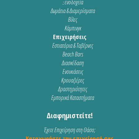
Ξενοδοχεία
Δωμάτια & Διαμερίσματα
Βίλες
Κάμπινγκ
Επιχειρήσεις
Εστιατόρια & Ταβέρνες
Beach Bars
Διασκέδαση
Ενοικιάσεις
Κρουαζιέρες
Δραστηριότητες
Εμπορικά Καταστήματα
Διαφημιστείτε!
Έχετε Επιχείρηση στη Θάσο;
Καταχωρήστε την επιχείρησή σας