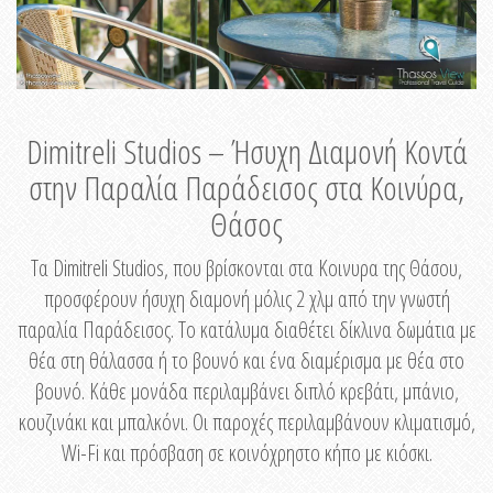
Dimitreli Studios – Ήσυχη Διαμονή Κοντά
στην Παραλία Παράδεισος στα Κοινύρα,
Θάσος
Τα Dimitreli Studios, που βρίσκονται στα Κοινυρα της Θάσου,
προσφέρουν ήσυχη διαμονή μόλις 2 χλμ από την γνωστή
παραλία Παράδεισος. Το κατάλυμα διαθέτει δίκλινα δωμάτια με
θέα στη θάλασσα ή το βουνό και ένα διαμέρισμα με θέα στο
βουνό. Κάθε μονάδα περιλαμβάνει διπλό κρεβάτι, μπάνιο,
κουζινάκι και μπαλκόνι. Οι παροχές περιλαμβάνουν κλιματισμό,
Wi-Fi και πρόσβαση σε κοινόχρηστο κήπο με κιόσκι.