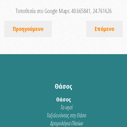
Τοποθεσία στο Google Maps:
40.665841, 24.761626
Προηγούμενο
Επόμενο
Θάσος
Θάσος
Το νησί
Ταξιδευόντας στη Θάσο
Δρομολόγια Πλοίων