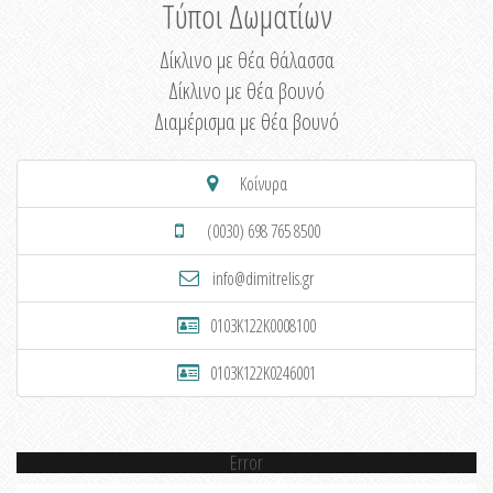
Τύποι Δωματίων
Δίκλινο με θέα θάλασσα
Δίκλινο με θέα βουνό
Διαμέρισμα με θέα βουνό
Κοίνυρα
(0030) 698 765 8500
info@dimitrelis.gr
0103K122K0008100
0103K122K0246001
Error