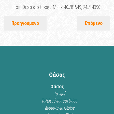
Τοποθεσία στο Google Maps:
40.781549, 24.714390
Προηγούμενο
Επόμενο
Θάσος
Θάσος
Το νησί
Ταξιδευόντας στη Θάσο
Δρομολόγια Πλοίων