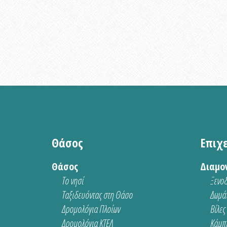
Θάσος
Επιχ
Θάσος
Διαμο
Το νησί
Ξενοδ
Ταξιδευόντας στη Θάσο
Δωμάτ
Δρομολόγια Πλοίων
Βίλες
Δρομολόγια ΚΤΕΛ
Κάμπι