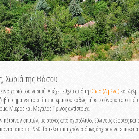
ς, Χωριά της Θάσου
ρεινό χωριό του νησιού. Απέχει 20χλμ από τη
Θάσο (Λιμένα)
και 4χλμ
βίτι σημαίνει το σπίτι του κρασιού καθώς πήρε το όνομα του από τις 
όνομα Μικρός και Μεγάλος Πρίνος αντίστοιχα.
ων πέτρινων σπιτιών, με στέγες από σχιστόλιθο, ξύλινους εξώστες και
πονται από το 1960. Τα τελευταία χρόνια όμως άρχισαν να επισκευάζ