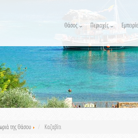
Θάσος
Περιοχές
Εμπειρίε
ωριά της Θάσου
Καζαβίτι