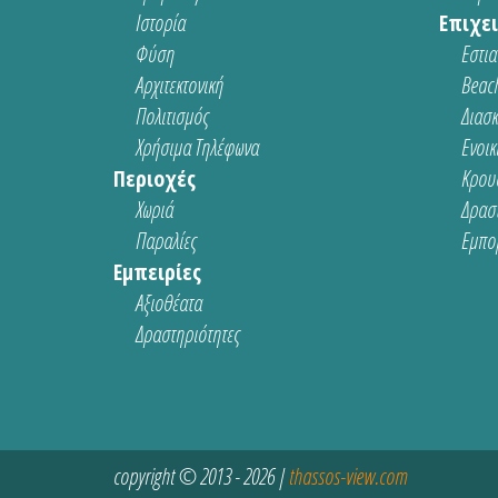
Ιστορία
Επιχει
Φύση
Εστια
Αρχιτεκτονική
Beach
Πολιτισμός
Διασ
Χρήσιμα Τηλέφωνα
Ενοικ
Περιοχές
Κρου
Χωριά
Δρασ
Παραλίες
Εμπο
Εμπειρίες
Αξιοθέατα
Δραστηριότητες
copyright © 2013 - 2026 |
thassos-view.com