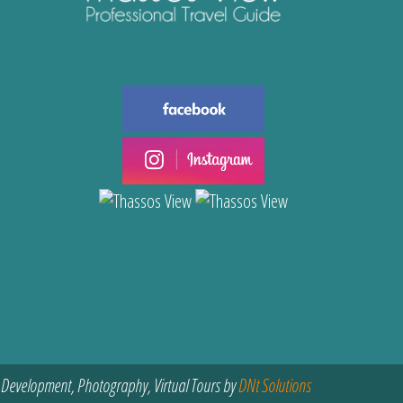
 Development, Photography, Virtual Tours by
DNt Solutions