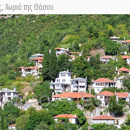
ς, Χωριό της Θάσου