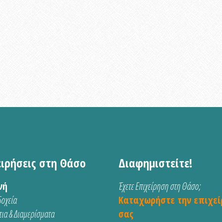
ειρήσεις στη Θάσο
Διαφημιστείτε!
νή
Έχετε Επιχείρηση στη Θάσο;
οχεία
Καταχωρήστε την επιχεί
ια & Διαμερίσματα
σας