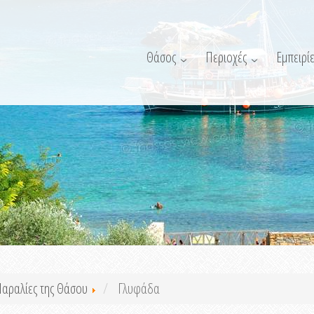
Θάσος
Περιοχές
Εμπειρίε
αραλίες της Θάσου
Γλυφάδα