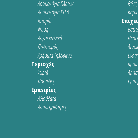
Δρομολόγια Πλοίων
Βίλες
Δρομολόγια ΚΤΕΛ
Κάμπι
Ιστορία
Επιχει
Φύση
Εστια
Αρχιτεκτονική
Beach
Πολιτισμός
Διασ
Χρήσιμα Τηλέφωνα
Ενοικ
Περιοχές
Κρου
Χωριά
Δρασ
Παραλίες
Εμπο
Εμπειρίες
Αξιοθέατα
Δραστηριότητες