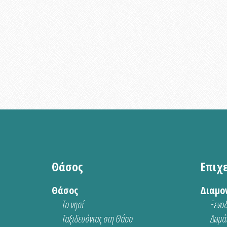
Θάσος
Επιχ
Θάσος
Διαμο
Το νησί
Ξενοδ
Ταξιδευόντας στη Θάσο
Δωμάτ